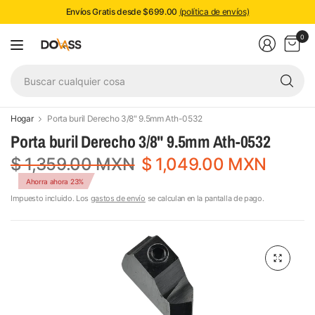
Envíos Gratis desde $699.00
(política de envíos)
0
Bu
cu
co
Hogar
Porta buril Derecho 3/8" 9.5mm Ath-0532
Porta buril Derecho 3/8" 9.5mm Ath-0532
$ 1,359.00 MXN
$ 1,049.00 MXN
Ahorra ahora 23%
Impuesto incluido. Los
gastos de envío
se calculan en la pantalla de pago.